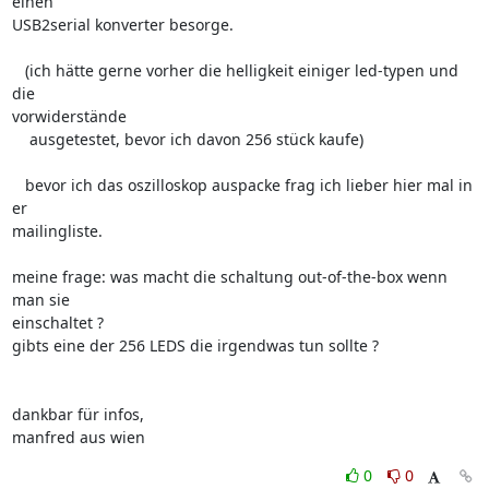
einen  

USB2serial konverter besorge.

   (ich hätte gerne vorher die helligkeit einiger led-typen und 
die  

vorwiderstände

    ausgetestet, bevor ich davon 256 stück kaufe)

   bevor ich das oszilloskop auspacke frag ich lieber hier mal in 
er  

mailingliste.

meine frage: was macht die schaltung out-of-the-box wenn 
man sie  

einschaltet ?

gibts eine der 256 LEDS die irgendwas tun sollte ?

dankbar für infos,

manfred aus wien
0
0