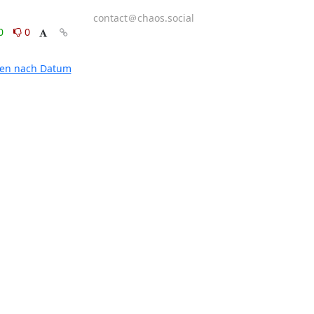
contact＠chaos.social
0
0
ten nach Datum