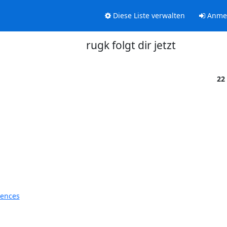
Diese Liste verwalten
Anme
rugk folgt dir jetzt
22
rences