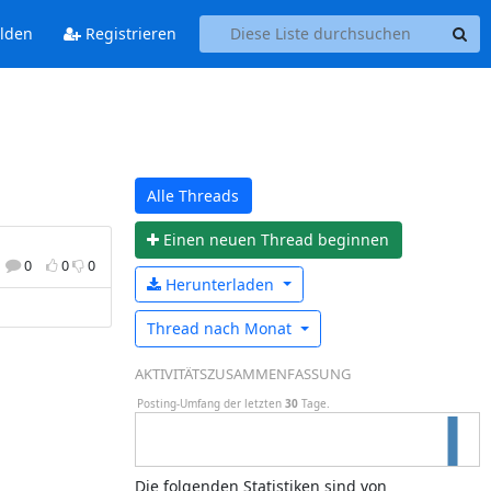
lden
Registrieren
Alle Threads
Einen n
euen Thread beginnen
0
0
0
Herunterladen
Thread nach
Monat
AKTIVITÄTSZUSAMMENFASSUNG
Posting-Umfang der letzten
30
Tage.
Die folgenden Statistiken sind von