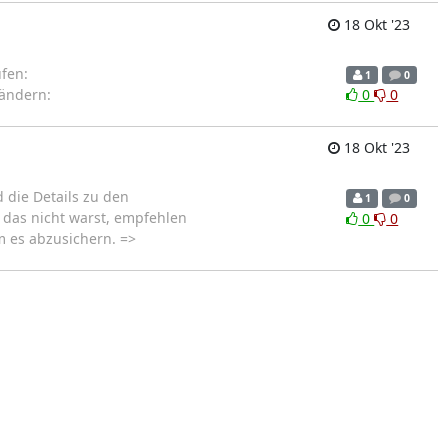
18 Okt '23
fen:
1
0
 ändern:
0
0
18 Okt '23
 die Details zu den
1
0
 das nicht warst, empfehlen
0
0
m es abzusichern. =>