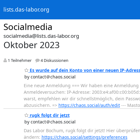
lists.das-labor.org
Socialmedia
socialmedia@lists.das-labor.org
Oktober 2023
1 Teilnehmer
4 Diskussionen
Es wurde auf dein Konto von einer neuen IP-Adress
by contact＠chaos.social
Eine neue Anmeldung === Wir haben eine Anmeldung zu 
Anmeldeversuchen: IP-Adresse: 2003:e4:af00:c00:b05d:
warst, empfehlen wir dir schnellstmöglich, dein Passwo
abzusichern. =>
https://chaos.social/auth/edit
--- Mast
rugk folgt dir jetzt
by contact＠chaos.social
Das Labor Bochum, rugk folgt dir jetzt! Hier überprüfe
ändern:
https://chaos.social/settings/preferences