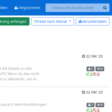
lden
Registrieren
strang anfangen
Thread nach
Monat
Herunterladen
22 Okt '23
 die Details zu den
1
0
r UTC Wenn du das nicht
0
0
o zu aktivieren, um es
22 Okt '23
.social E-Mail-Einstellungen
1
0
0
0