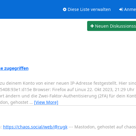
Diese Liste verwalten
Anme
Neuen Diskussions
e zugegriffen
deinem Konto von einer neuen IP-Adresse festgestellt. Hier sind
5408:93e1:d15e Browser: Firefox auf Linux 22. Okt 2023, 21:29 Uh
rt ändern und die Zwei-Faktor-Authentisierung (2FA) für dein Kont
odon, gehostet
…
[View More]
n:
https://chaos.social/web/@rugk
--- Mastodon, gehostet auf chaos