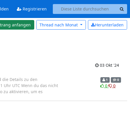
lden
Registrieren
strang anfangen
Thread nach
Monat
Herunterladen
03 Okt '24
 die Details zu den
1
0
:11 Uhr UTC Wenn du das nicht
0
0
o zu aktivieren, um es