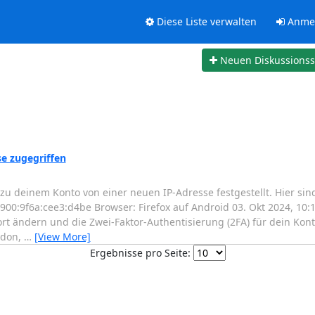
Diese Liste verwalten
Anme
Neuen Diskussions
e zugegriffen
deinem Konto von einer neuen IP-Adresse festgestellt. Hier sind
00:9f6a:cee3:d4be Browser: Firefox auf Android 03. Okt 2024, 10
rt ändern und die Zwei-Faktor-Authentisierung (2FA) für dein Kont
odon,
…
[View More]
Ergebnisse pro Seite: