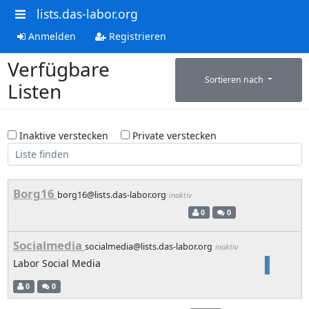
lists.das-labor.org
Anmelden
Registrieren
Verfügbare
Sortieren nach
Listen
Inaktive verstecken
Private verstecken
Borg16
borg16@lists.das-labor.org
inaktiv
0
0
Socialmedia
socialmedia@lists.das-labor.org
inaktiv
Labor Social Media
0
0