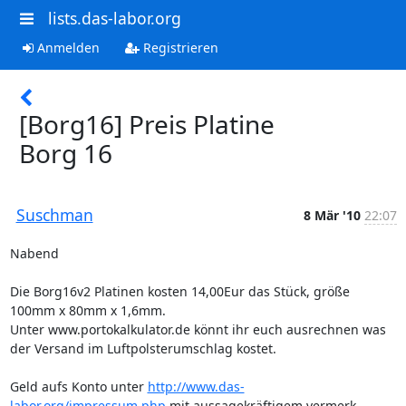
lists.das-labor.org
Anmelden
Registrieren
[Borg16] Preis Platine
Borg 16
Suschman
8 Mär '10
22:07
Nabend

Die Borg16v2 Platinen kosten 14,00Eur das Stück, größe 
100mm x 80mm x 1,6mm.

Unter www.portokalkulator.de könnt ihr euch ausrechnen was 
der Versand im Luftpolsterumschlag kostet.

Geld aufs Konto unter 
http://www.das-
labor.org/impressum.php
 mit aussagekräftigem vermerk 