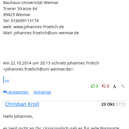
Bauhaus-Universität Weimar

Trierer Strasse 64

99423 Weimar

Tel: 016099115174

web: www.johannes-froelich.de

Mail: johannes.froelich@uni-weimar.de

Am 22.10.2014 um 20:13 schrieb Johannes Frölich 
<johannes.froelich@uni-weimar.de>:
...
0
0
Antworten
Anhänge
Christian Kroll
23 Okt
07:51
Hallo Johannes,

es liegt nicht an Dir. Ursprünglich gab es für jede Borgsorte 