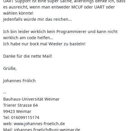
UART Support ist eine super Sache, allerdings denke ich, dass 
es ausreicht, wenn man entweder MCUF oder UART oder 
wählen könnte! 

Jedenfalls würde mir das reichen...

Ich bin leider wirklich kein Programmierer und kann nicht 
wirklich am code helfen…

Ich habe nur bock mal Wieder zu basteln!

Danke für die nette Mail!

Grüße,

Johannes Frölich

--

Bauhaus-Universität Weimar

Trierer Strasse 64

99423 Weimar

Tel: 016099115174

web: www.johannes-froelich.de

Mail: johannes.froelich@uni-weimar.de
