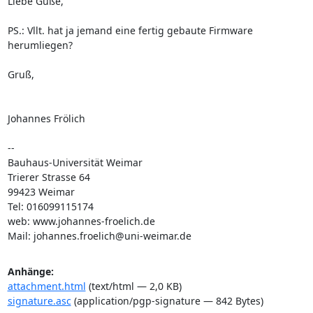
Liebe Güße,

PS.: Vllt. hat ja jemand eine fertig gebaute Firmware 
herumliegen?

Gruß,

Johannes Frölich

--

Bauhaus-Universität Weimar

Trierer Strasse 64

99423 Weimar

Tel: 016099115174

web: www.johannes-froelich.de

Mail: johannes.froelich@uni-weimar.de
Anhänge:
attachment.html
(text/html — 2,0 KB)
signature.asc
(application/pgp-signature — 842 Bytes)