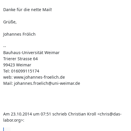
Danke für die nette Mail!

Grüße,

Johannes Frölich

--

Bauhaus-Universität Weimar

Trierer Strasse 64

99423 Weimar

Tel: 016099115174

web: www.johannes-froelich.de

Mail: johannes.froelich@uni-weimar.de

Am 23.10.2014 um 07:51 schrieb Christian Kroll <chris@das-
labor.org>:
...