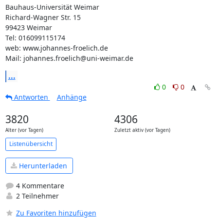
Bauhaus-Universität Weimar

Richard-Wagner Str. 15

99423 Weimar

Tel: 016099115174

web: www.johannes-froelich.de

Mail: johannes.froelich@uni-weimar.de
...
0
0
Antworten
Anhänge
3820
4306
Alter (vor Tagen)
Zuletzt aktiv (vor Tagen)
Listenübersicht
Herunterladen
4 Kommentare
2 Teilnehmer
Zu Favoriten hinzufügen