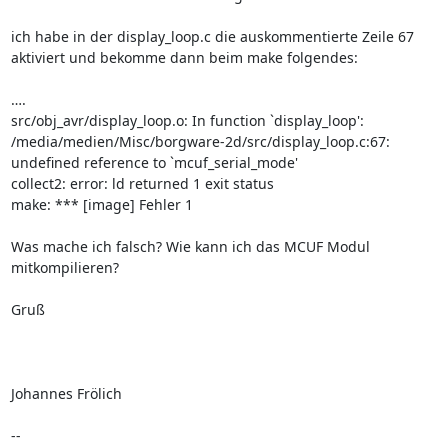
ich habe in der display_loop.c die auskommentierte Zeile 67 
aktiviert und bekomme dann beim make folgendes: 

….

src/obj_avr/display_loop.o: In function `display_loop':

/media/medien/Misc/borgware-2d/src/display_loop.c:67: 
undefined reference to `mcuf_serial_mode'

collect2: error: ld returned 1 exit status

make: *** [image] Fehler 1

Was mache ich falsch? Wie kann ich das MCUF Modul 
mitkompilieren?

Gruß

Johannes Frölich

--
