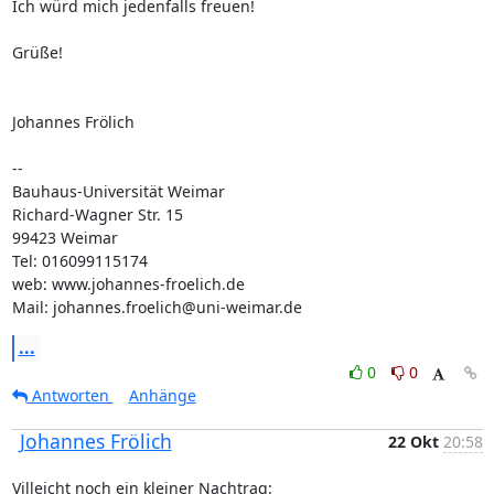
Ich würd mich jedenfalls freuen!

Grüße!

Johannes Frölich

--

Bauhaus-Universität Weimar

Richard-Wagner Str. 15

99423 Weimar

Tel: 016099115174

web: www.johannes-froelich.de

Mail: johannes.froelich@uni-weimar.de
...
0
0
Antworten
Anhänge
Johannes Frölich
22 Okt
20:58
Villeicht noch ein kleiner Nachtrag: 
