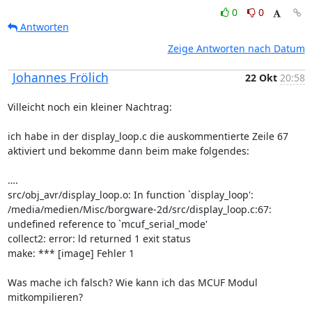
0
0
Antworten
Zeige Antworten nach Datum
Johannes Frölich
22 Okt
20:58
Villeicht noch ein kleiner Nachtrag: 

ich habe in der display_loop.c die auskommentierte Zeile 67 
aktiviert und bekomme dann beim make folgendes: 

….

src/obj_avr/display_loop.o: In function `display_loop':

/media/medien/Misc/borgware-2d/src/display_loop.c:67: 
undefined reference to `mcuf_serial_mode'

collect2: error: ld returned 1 exit status

make: *** [image] Fehler 1

Was mache ich falsch? Wie kann ich das MCUF Modul 
mitkompilieren?
