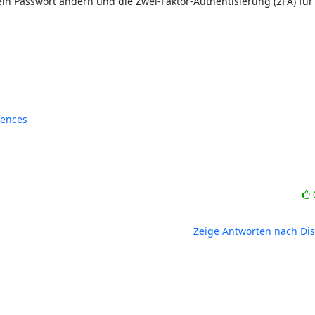
in Passwort ändern und die Zwei-Faktor-Authentisierung (2FA) für 
rences
Zeige Antworten nach Di