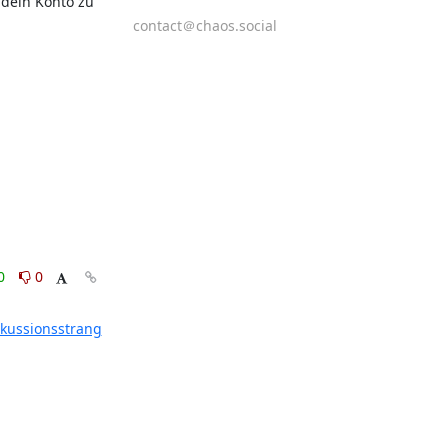
dein Konto zu 
contact＠chaos.social
0
0
skussionsstrang