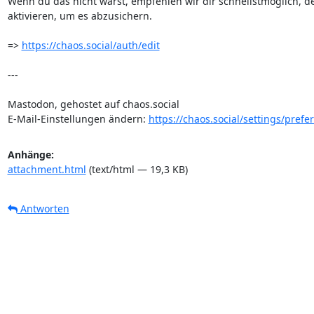
Wenn du das nicht warst, empfehlen wir dir schnellstmöglich, de
aktivieren, um es abzusichern.

=> 
https://chaos.social/auth/edit
---

Mastodon, gehostet auf chaos.social

E-Mail-Einstellungen ändern: 
https://chaos.social/settings/prefe
Anhänge:
attachment.html
(text/html — 19,3 KB)
Antworten