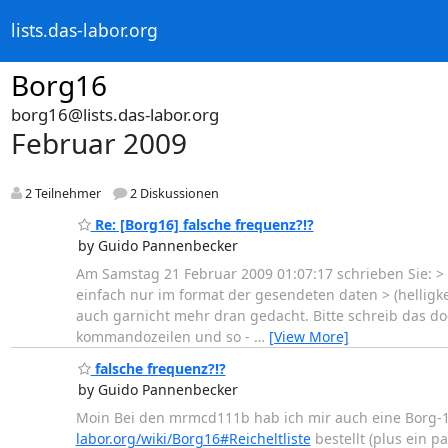
lists.das-labor.org
Borg16
borg16@lists.das-labor.org
Februar 2009
2 Teilnehmer
2 Diskussionen
Re: [Borg16] falsche frequenz?!?
by Guido Pannenbecker
Am Samstag 21 Februar 2009 01:07:17 schrieben Sie: > s
einfach nur im format der gesendeten daten > (helligkei
auch garnicht mehr dran gedacht. Bitte schreib das d
kommandozeilen und so -
…
[View More]
falsche frequenz?!?
by Guido Pannenbecker
Moin Bei den mrmcd111b hab ich mir auch eine Borg-16
labor.org/wiki/Borg16#Reicheltliste
bestellt (plus ein 