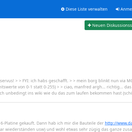
Diese Liste verwalten
Anme
Neuen Diskussions
ervus! > > FYI: ich habs geschafft. > > mein borg blinkt nun via M
tswerte von 0-1 statt 0-255) > > ciao, manfred argh... richtig... 
och unbedingt ins wiki wie du das zum laufen bekommen hast (schö
-Platine gekauft. Dann hab ich mir die Bauteile der
http://www.d
paar wiederständen usw) und wohl etwas sehr zügig das ganze zu