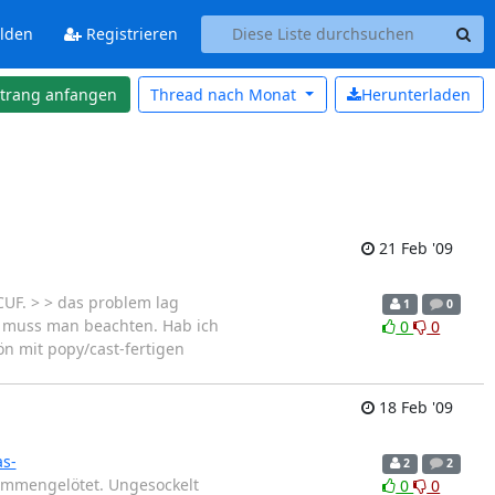
lden
Registrieren
strang anfangen
Thread nach
Monat
Herunterladen
21 Feb '09
CUF. > > das problem lag
1
0
das muss man beachten. Hab ich
0
0
n mit popy/cast-fertigen
18 Feb '09
as-
2
2
sammengelötet. Ungesockelt
0
0