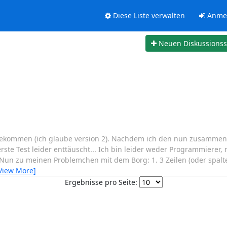
Diese Liste verwalten
Anme
Neuen Diskussions
bekommen (ich glaube version 2). Nachdem ich den nun zusammeng
ste Test leider enttäuscht... Ich bin leider weder Programmierer, 
Nun zu meinen Problemchen mit dem Borg: 1. 3 Zeilen (oder spalten
View More]
Ergebnisse pro Seite: