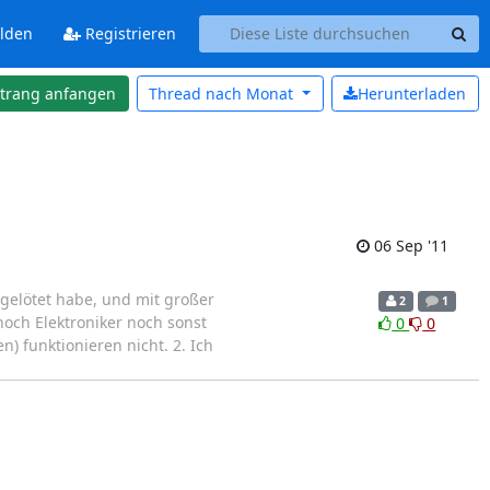
lden
Registrieren
strang anfangen
Thread nach
Monat
Herunterladen
06 Sep '11
elötet habe, und mit großer
2
1
noch Elektroniker noch sonst
0
0
) funktionieren nicht. 2. Ich