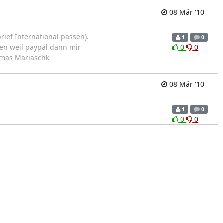
08 Mär '10
rief International passen).
1
0
en weil paypal dann mir
0
0
homas Mariaschk
08 Mär '10
1
0
0
0