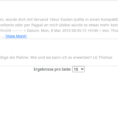
ken, würde dich mit Versand 16eur Kosten (sollte in einen Kompaktb
orkonto oder per Paypal an mich (dabei würde es etwas mehr kost
chricht -------- > Datum: Mon, 8 Mar 2010 00:45:15 +0100 > Von: T
>
…
[View More]
ötige die Platine. Wie und wo kann ich es erwerben? LG Thomas
Ergebnisse pro Seite: