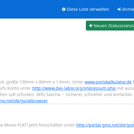
Diese Liste verwalten
Anme
Neuen Diskussions
tück, größe 100mm x 80mm x 1,6mm. Unter
www.portokalkulator.de
k
aufs Konto unter
http://www.das-labor.org/impressum.php
mit auss
 soll schicken. MfG Sascha -- Sicherer, schneller und einfacher. 
gmx.net/de/go/atbrowser
e Movie-FLAT! Jetzt freischalten unter
http://portal.gmx.net/de/g