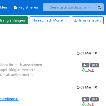
lden
Registrieren
strang anfangen
Thread nach
Monat
Herunterladen
08 Mär '10
önnt ihr euch ausrechnen
1
0
agekräftigem vermerk
0
0
Die aktuellen Internet-
08 Mär '10
o/maxdome01
1
0
0
0