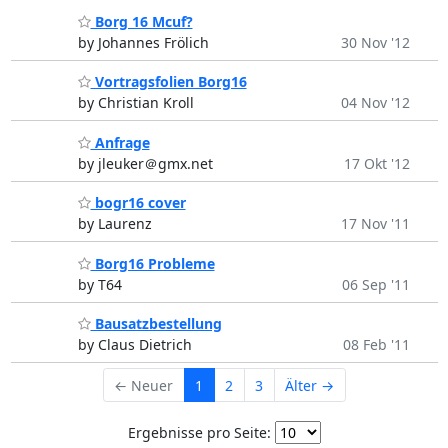
Borg 16 Mcuf?
by Johannes Frölich
30 Nov '12
Vortragsfolien Borg16
by Christian Kroll
04 Nov '12
Anfrage
by jleuker＠gmx.net
17 Okt '12
bogr16 cover
by Laurenz
17 Nov '11
Borg16 Probleme
by T64
06 Sep '11
Bausatzbestellung
by Claus Dietrich
08 Feb '11
← Neuer
1
2
3
Älter →
Ergebnisse pro Seite: